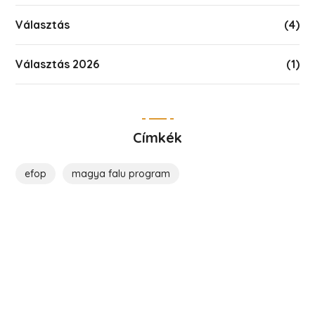
Választás
(4)
Választás 2026
(1)
Címkék
efop
magya falu program
Költözz Hencsébe!
Legyél közösségünk tagja!