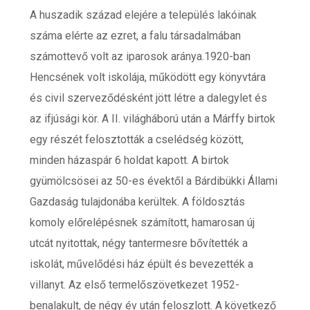
A huszadik század elejére a település lakóinak
száma elérte az ezret, a falu társadalmában
számottevő volt az iparosok aránya.1920-ban
Hencsének volt iskolája, működött egy könyvtára
és civil szerveződésként jött létre a dalegylet és
az ifjúsági kör. A II. világháború után a Márffy birtok
egy részét felosztották a cselédség között,
minden házaspár 6 holdat kapott. A birtok
gyümölcsösei az 50-es évektől a Bárdibükki Állami
Gazdaság tulajdonába kerültek. A földosztás
komoly előrelépésnek számított, hamarosan új
utcát nyitottak, négy tantermesre bővítették a
iskolát, művelődési ház épült és bevezették a
villanyt. Az első termelőszövetkezet 1952-
benalakult, de négy év után feloszlott. A következő