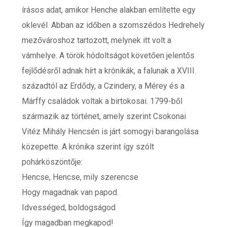
írásos adat, amikor Henche alakban említette egy
oklevél. Abban az időben a szomszédos Hedrehely
mezővároshoz tartozott, melynek itt volt a
vámhelye. A török hódoltságot követően jelentős
fejlődésről adnak hírt a krónikák, a falunak a XVIII.
századtól az Erdődy, a Czindery, a Mérey és a
Márffy családok voltak a birtokosai. 1799-ből
származik az történet, amely szerint Csokonai
Vitéz Mihály Hencsén is járt somogyi barangolása
közepette. A krónika szerint így szólt
pohárköszöntője:
Hencse, Hencse, mily szerencse
Hogy magadnak van papod.
Idvességed, boldogságod
Így magadban megkapod!