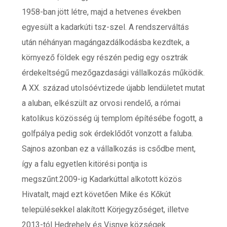
1958-ban jött létre, majd a hetvenes években
egyesült a kadarkúti tsz-szel. A rendszerváltás
után néhányan magángazdálkodásba kezdtek, a
környező földek egy részén pedig egy osztrák
érdekeltségű mezőgazdasági vállalkozás működik.
A XX. század utolsóévtizede újabb lendületet mutat
a aluban, elkészült az orvosi rendelő, a római
katolikus közösség új templom építésébe fogott, a
golfpálya pedig sok érdeklődőt vonzott a faluba.
Sajnos azonban ez a vállalkozás is csődbe ment,
így a falu egyetlen kitörési pontja is
megszűnt.2009-ig Kadarkúttal alkotott közös
Hivatalt, majd ezt követően Mike és Kőkút
településekkel alakított Körjegyzőséget, illetve
2013-tól Hedrehely és Visnye községek