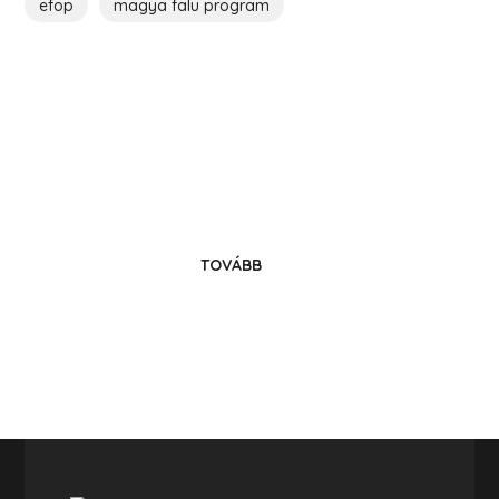
efop
magya falu program
Költözz Hencsébe!
Legyél közösségünk tagja!
TOVÁBB