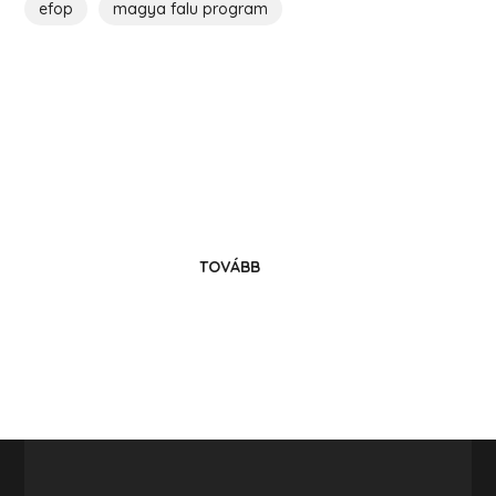
efop
magya falu program
Költözz Hencsébe!
Legyél közösségünk tagja!
TOVÁBB