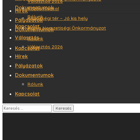
Választás 2026
Dokumentumok
Közös Hivatal
Hírek
Rólunk
Közösségi tér – Jó kis hely
Pályázatok
Kapcsolat
Roma Nemzetiségi Önkormányzat
Dokumentumok
Választás
Rólunk
Választás 2026
Kapcsolat
Hírek
Pályázatok
Dokumentumok
Rólunk
Kapcsolat