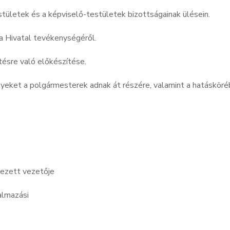
stületek és a képviselő-testületek bizottságainak ülésein.
a Hivatal tevékenységéről.
ésre való előkészítése.
eket a polgármesterek adnak át részére, valamint a hatásköré
vezett vezetője
kalmazási