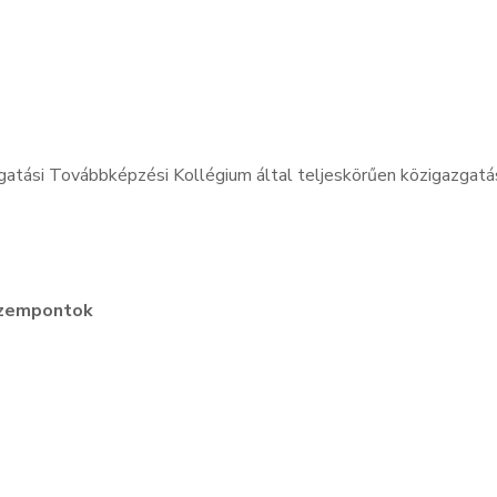
zgatási Továbbképzési Kollégium által teljeskörűen közigazgat
 szempontok