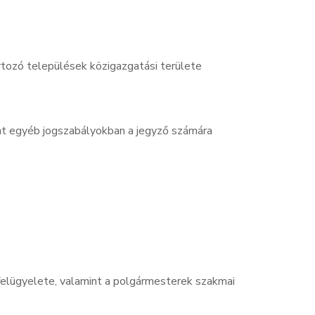
artozó települések közigazgatási területe
int egyéb jogszabályokban a jegyző számára
felügyelete, valamint a polgármesterek szakmai