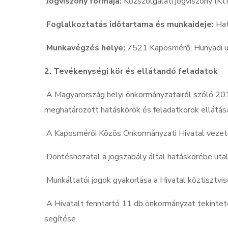
Jogviszony formája:
Közszolgálati jogviszony (Kt
Foglalkoztatás időtartama és munkaideje:
Hat
Munkavégzés helye:
7521 Kaposmérő, Hunyadi u. 
2. Tevékenységi kör és ellátandó feladatok
A Magyarország helyi önkormányzatairól szóló 2011
meghatározott hatáskörök és feladatkörök ellátá
A Kaposmérői Közös Önkormányzati Hivatal veze
Döntéshozatal a jogszabály által hatáskörébe uta
Munkáltatói jogok gyakorlása a Hivatal köztisztvi
A Hivatalt fenntartó 11 db önkormányzat tekintet
segítése.