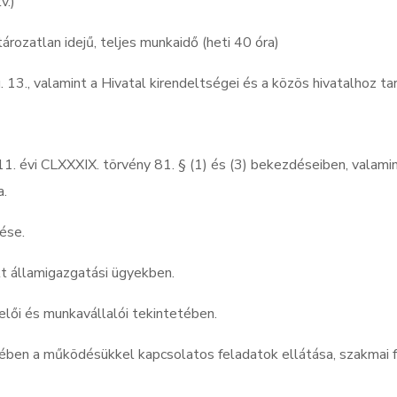
tv.)
ározatlan idejű, teljes munkaidő (heti 40 óra)
13., valamint a Hivatal kirendeltségei és a közös hivatalhoz t
. évi CLXXXIX. törvény 81. § (1) és (3) bekezdéseiben, valam
sa.
tése.
lt államigazgatási ügyekben.
selői és munkavállalói tekintetében.
ében a működésükkel kapcsolatos feladatok ellátása, szakmai 