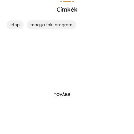
Címkék
efop
magya falu program
Költözz Hencsébe!
Legyél közösségünk tagja!
TOVÁBB