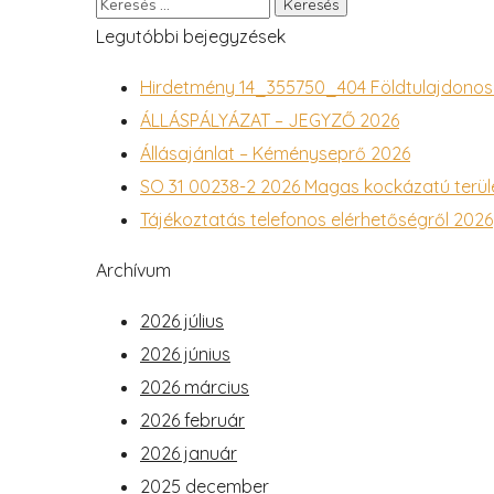
Legutóbbi bejegyzések
Hirdetmény 14_355750_404 Földtulajdonosi
ÁLLÁSPÁLYÁZAT – JEGYZŐ 2026
Állásajánlat – Kéményseprő 2026
SO 31 00238-2 2026 Magas kockázatú terület
Tájékoztatás telefonos elérhetőségről 2026
Archívum
2026 július
2026 június
2026 március
2026 február
2026 január
2025 december