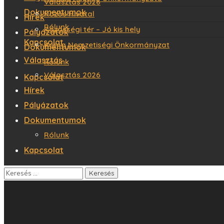
Választás 2026
Dokumentumok
Közös Hivatal
Hírek
Rólunk
Közösségi tér – Jó kis hely
Pályázatok
Kapcsolat
Roma Nemzetiségi Önkormányzat
Dokumentumok
Választás
Rólunk
Választás 2026
Kapcsolat
Hírek
Pályázatok
Dokumentumok
Rólunk
Kapcsolat