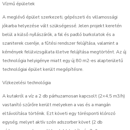
Vízmű épületek
A meglévő épület szerkezeti, gépészeti és villamossági
jókarba helyezése vált szükségessé. Jelen projekt keretén
belül a külső nyílászárók, a fal és padló burkolatok és a
szaniterek cseréje, a fűtési rendszer felújítása, valamint a
kémények felülvizsgálata illetve felújítása megtörtént. Az új
technológia helyigénye miatt egy új 80 m2-es alapterületű
technológiai épület került megépítésre.
Vízkezelési technológia
A kutakról a víz a 2 db párhuzamosan kapcsolt (2×4,5 m3/h)
vastanító szűrőre került melyeken a vas és a mangán
eltávolítása történik. Ezt követi egy törésponti klórozó
egység, melyet aktív szén adszorber követ (2 db