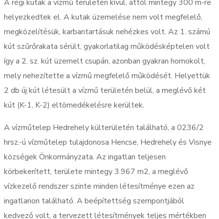
A régi kutak a vízmű területén kívül, attól mintegy 300 m-re
helyezkedtek el. A kutak üzemelése nem volt megfelelő,
megközelítésük, karbantartásuk nehézkes volt. Az 1. számú
kút szűrőrakata sérült, gyakorlatilag működésképtelen volt
így a 2. sz. kút üzemelt csupán, azonban gyakran homokolt,
mely nehezítette a vízmű megfelelő működését. Helyettük
2 db új kút létesült a vízmű területén belül, a meglévő két
kút (K-1, K-2) eltömedékelésre kerültek.
A vízműtelep Hedrehely külterületén található, a 0236/2
hrsz.-ú vízműtelep tulajdonosa Hencse, Hedrehely és Visnye
községek Önkormányzata. Az ingatlan teljesen
körbekerített, területe mintegy 3.967 m2, a meglévő
vízkezelő rendszer szinte minden létesítménye ezen az
ingatlanon található. A beépítettség szempontjából
kedvező volt, a tervezett létesítmények teljes mértékben