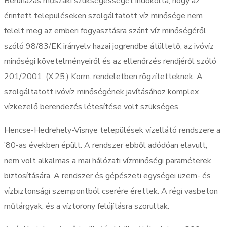
Beruházás műszaki szükségességét indokolta, hogy az
érintett településeken szolgáltatott víz minősége nem
felelt meg az emberi fogyasztásra szánt víz minőségéről
szóló 98/83/EK irányelv hazai jogrendbe átültető, az ivóvíz
minőségi követelményeiről és az ellenőrzés rendjéről szóló
201/2001. (X.25.) Korm. rendeletben rögzítetteknek. A
szolgáltatott ivóvíz minőségének javításához komplex
vízkezelő berendezés létesítése volt szükséges.
Hencse-Hedrehely-Visnye települések vízellátó rendszere a
’80-as években épült. A rendszer ebből adódóan elavult,
nem volt alkalmas a mai hálózati vízminőségi paraméterek
biztosítására. A rendszer és gépészeti egységei üzem- és
vízbiztonsági szempontból cserére érettek. A régi vasbeton
műtárgyak, és a víztorony felújításra szorultak.