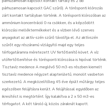
párhuzamosan kapcsolt kontakt tartály és 2 db
párhuzamosan kapcsolt GAC szűrő). A törésponti klórozás
zárt kontakt tartályban történik. A törésponti klórozóban az
ammónium koncentráció 0-ra csökken, és a képződött
klórozási melléktermékeket és a vízben lévő szerves
anyagokat az aktív-szén szűrő távolítja el. Az aktívszén
szűrőt egy részáramú vízlágyító majd egy teljes
térfogatáramra méretezett UV fertőtlenítő követ. A víz
utófertőtlenítése és törésponti klórozása is hipóval történik.
Tisztavíz medence A meglévő 50 m3-es részben kiemelt
tisztavíz medence négyzet alapterületű, monolit vasbeton
szerkezetű. A megközelítőleg 45 éve épült műtárgy teljes
egészében felújításra került. A felújítással egyidőben az
ikresítést is megtörtént. Így kalakítva a 2 x 50 m3-es
térfogatot. A két tároló új, közös záraknát kapott.