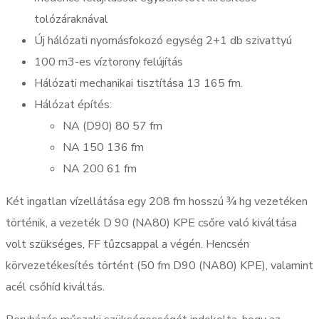
tolózáraknával
Új hálózati nyomásfokozó egység 2+1 db szivattyú
100 m3-es víztorony felújítás
Hálózati mechanikai tisztítása 13 165 fm.
Hálózat építés:
NA (D90) 80 57 fm
NA 150 136 fm
NA 200 61 fm
Két ingatlan vízellátása egy 208 fm hosszú ¾ hg vezetéken
történik, a vezeték D 90 (NA80) KPE csőre való kiváltása
volt szükséges, FF tűzcsappal a végén. Hencsén
körvezetékesítés történt (50 fm D90 (NA80) KPE), valamint
acél csőhíd kiváltás.