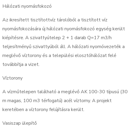
Hálózati nyomásfokozó
Az ikresített tisztítottvíz tárolóból a tisztított víz
nyomásfokozására új hálózati nyomásfokozó egység került
kiépítésre. A szivattyútelep 2 + 1 darab Q=17 m3/h
teljesítményű szivattyúból áll. A hálózati nyomóvezeték a
meglévő víztorony és a települési elosztóhálózat felé
továbbítja a vizet.
Víztorony
A vízműtelepen található a meglévő AK 100-30 típusú (30
m magas, 100 m3 térfogatú) acél víztorny. A projekt
keretében a víztorony felújításra került.
Vasiszap ülepítő