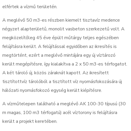
elfértek a vízmű területén.
A meglévő 50 m3-es részben kiemelt tisztavíz medence
négyzet alapterületű, monolit vasbeton szerkezetű volt. A
megközelítőleg 45 éve épült műtárgy teljes egészében
felújításra került. A felújítással egyidőben az ikresítés is
megtörtént, ezért a meglévő mintájára egy új víztározó
került megépítésre, így kialakítva a 2 x 50 m3-es térfogatot.
A két tároló új, közös záraknát kapott. Az ikresített
tisztítottvíz tárolóból a tisztított víz nyomásfokozására új
hálózati nyomásfokozó egység került kiépítésre.
A vízműtelepen található a meglévő AK 100-30 típusú (30
m magas, 100 m3 térfogatú) acél víztorony is felújításra
került a projekt keretében.