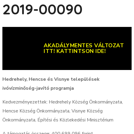
2019-00090
AKADÁLYMENTES VÁLTOZAT
ITT! KATTINTSON IDE!
Hedrehely, Hencse és Visnye települések
ivóvízminőség-javító programja
Kedvezményezettek: Hedrehely Község Önkormányzata,
Hencse Község Önkormányzata, Visnye Község
Önkormányzata, Építési és Közlekedési Minisztérium
A támogatás összege: 400 699 096 forint