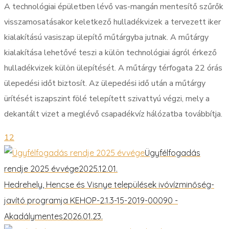
A technológiai épületben lévő vas-mangán mentesítő szűrők
visszamosatásakor keletkező hulladékvizek a tervezett iker
kialakítású vasiszap ülepítő műtárgyba jutnak. A műtárgy
kialakítása lehetővé teszi a külön technológiai ágról érkező
hulladékvizek külön ülepítését. A műtárgy térfogata 22 órás
ülepedési időt biztosít. Az ülepedési idő után a műtárgy
ürítését iszapszint fölé telepített szivattyú végzi, mely a
dekantált vizet a meglévő csapadékvíz hálózatba továbbítja.
12
Ügyfélfogadás
rendje 2025 évvége
2025.12.01.
Hedrehely, Hencse és Visnye települések ivóvízminőség-
javító programja KEHOP-2.1.3-15-2019-00090 -
Akadálymentes
2026.01.23.