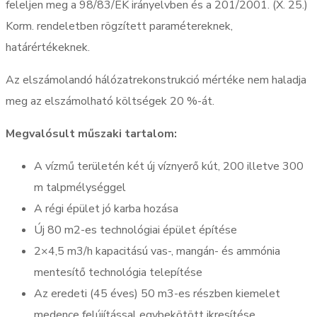
feleljen meg a 98/83/EK irányelvben és a 201/2001. (X. 25.)
Korm. rendeletben rögzített paramétereknek,
határértékeknek.
Az elszámolandó hálózatrekonstrukció mértéke nem haladja
meg az elszámolható költségek 20 %-át.
Megvalósult műszaki tartalom:
A vízmű területén két új víznyerő kút, 200 illetve 300
m talpmélységgel
A régi épület jó karba hozása
Új 80 m2-es technológiai épület építése
2×4,5 m3/h kapacitású vas-, mangán- és ammónia
mentesítő technológia telepítése
Az eredeti (45 éves) 50 m3-es részben kiemelet
medence felújítással egybekötött ikresítése