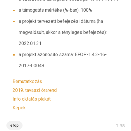
a támogatás mértéke (%-ban): 100%
a projekt tervezett befejezési dátuma (ha
megvalósult, akkor a tényleges befejezés):
2022.01.31.
a projekt azonosító száma: EFOP-1.4.3-16-
2017-00048
Bemutatkozás
2019. tavaszi órarend
Info oktatás plakát
Képek
efop
38