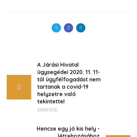
A Járási Hivatal
ügysegédei 2020. 11. 11-
től ügyfélfogadást nem
tartanak a covid-19
helyzetre való
tekintettel
2020.11.12.
Hencse egy jó kis hely -
létrehozásához