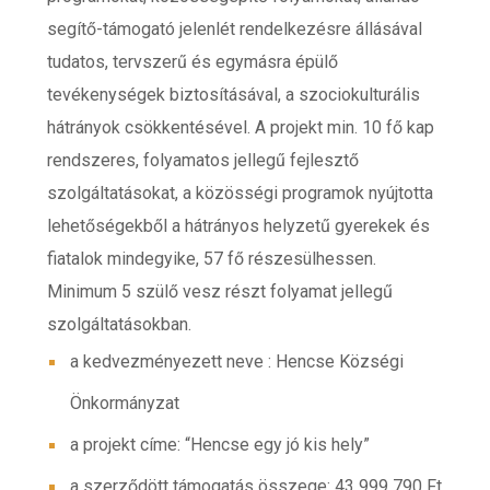
segítő-támogató jelenlét rendelkezésre állásával
tudatos, tervszerű és egymásra épülő
tevékenységek biztosításával, a szociokulturális
hátrányok csökkentésével. A projekt min. 10 fő kap
rendszeres, folyamatos jellegű fejlesztő
szolgáltatásokat, a közösségi programok nyújtotta
lehetőségekből a hátrányos helyzetű gyerekek és
fiatalok mindegyike, 57 fő részesülhessen.
Minimum 5 szülő vesz részt folyamat jellegű
szolgáltatásokban.
a kedvezményezett neve : Hencse Községi
Önkormányzat
a projekt címe: “Hencse egy jó kis hely”
a szerződött támogatás összege: 43 999 790 Ft