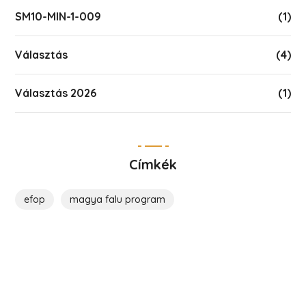
SM10-MIN-1-009
(1)
Választás
(4)
Választás 2026
(1)
Címkék
efop
magya falu program
Költözz Hencsébe!
Legyél közösségünk tagja!