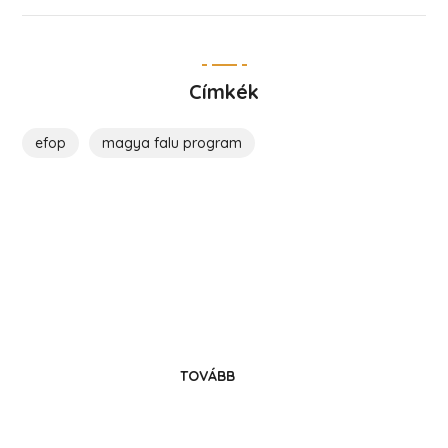
Címkék
efop
magya falu program
Költözz Hencsébe!
Legyél közösségünk tagja!
TOVÁBB