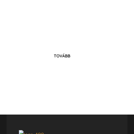
Költözz Hencsébe!
Legyél közösségünk tagja!
TOVÁBB