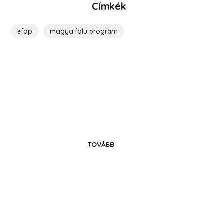
Címkék
efop
magya falu program
Költözz Hencsébe!
Legyél közösségünk tagja!
TOVÁBB