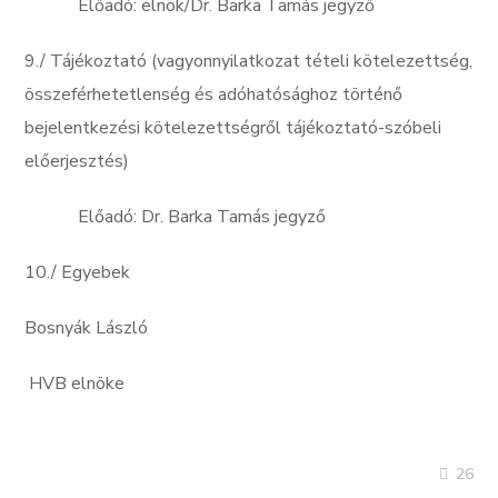
Előadó: elnök/Dr. Barka Tamás jegyző
9./ Tájékoztató (vagyonnyilatkozat tételi kötelezettség,
összeférhetetlenség és adóhatósághoz történő
bejelentkezési kötelezettségről tájékoztató-szóbeli
előerjesztés)
Előadó: Dr. Barka Tamás jegyző
10./ Egyebek
Bosnyák László
HVB elnöke
26