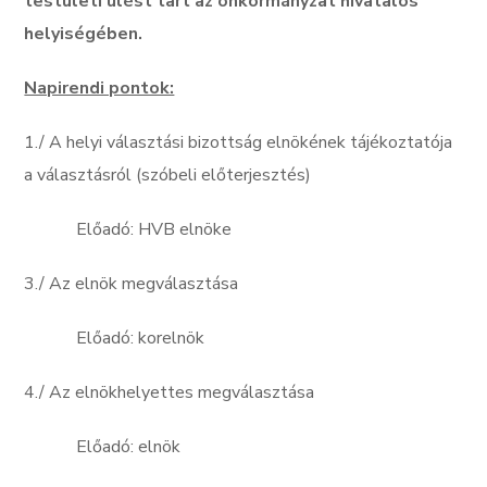
testületi ülést tart az önkormányzat hivatalos
helyiségében.
Napirendi pontok:
1./ A helyi választási bizottság elnökének tájékoztatója
a választásról (szóbeli előterjesztés)
Előadó: HVB elnöke
3./ Az elnök megválasztása
Előadó: korelnök
4./ Az elnökhelyettes megválasztása
Előadó: elnök