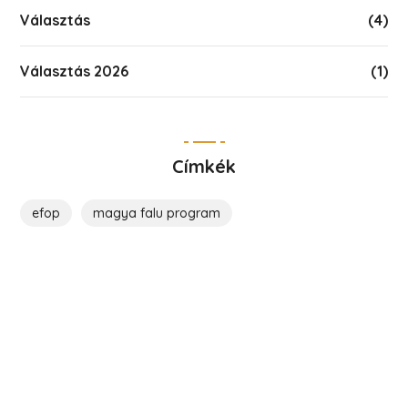
Választás
(4)
Választás 2026
(1)
Címkék
efop
magya falu program
Költözz Hencsébe!
Legyél közösségünk tagja!