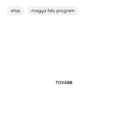
efop
magya falu program
Költözz Hencsébe!
Legyél közösségünk tagja!
TOVÁBB