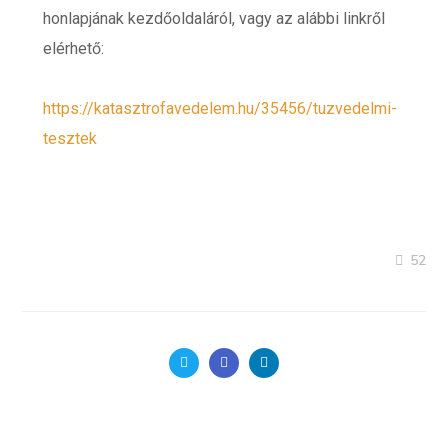
honlapjának kezdőoldaláról, vagy az alábbi linkről
elérhető:
https://katasztrofavedelem.hu/
35456/tuzvedelmi-
tesztek
52