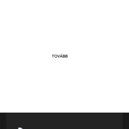
Költözz Hencsébe!
Legyél közösségünk tagja!
TOVÁBB