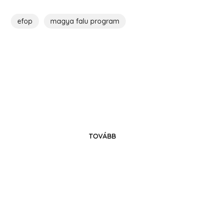
efop
magya falu program
Költözz Hencsébe!
Legyél közösségünk tagja!
TOVÁBB