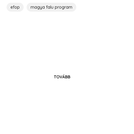
efop
magya falu program
Költözz Hencsébe!
Legyél közösségünk tagja!
TOVÁBB