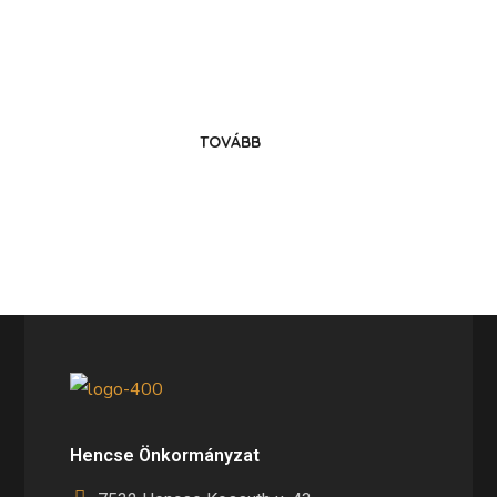
Költözz Hencsébe!
Legyél közösségünk tagja!
TOVÁBB
Hencse Önkormányzat