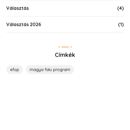
Választás
(4)
Választás 2026
(1)
Címkék
efop
magya falu program
Költözz Hencsébe!
Legyél közösségünk tagja!