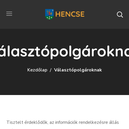
álasztópolgárokn
Kezdőlap
Választópolgároknak
Tisztelt érdeklődők, az információk rendelkezésre állás